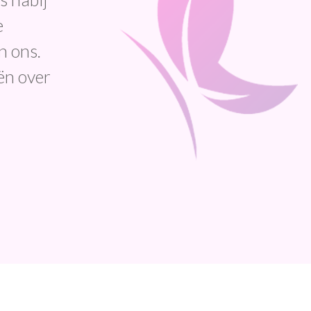
e
n ons.
ën over