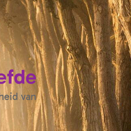
efde
heid van