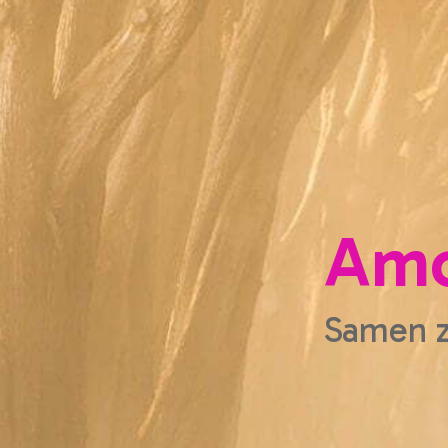
Amo
Samen z