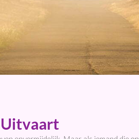
Uitvaart
leven onvermijdelijk. Maar als iemand die on