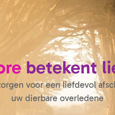
re
betekent li
orgen voor een liefdevol afsc
uw dierbare overledene